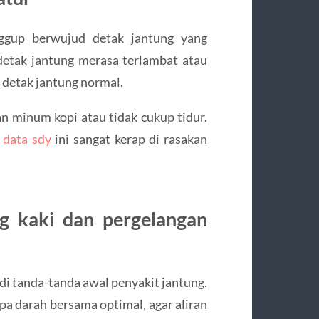
nggup berwujud detak jantung yang
 detak jantung merasa terlambat atau
2 detak jantung normal.
han minum kopi atau tidak cukup tidur.
a
data sdy
ini sangat kerap di rasakan
g kaki dan pergelangan
i tanda-tanda awal penyakit jantung.
mpa darah bersama optimal, agar aliran