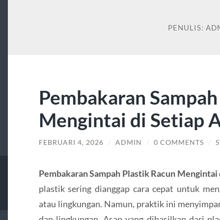
PENULIS:
AD
Pembakaran Sampah 
Mengintai di Setiap 
FEBRUARI 4, 2026
/
ADMIN
/
0 COMMENTS
/
S
Pembakaran Sampah Plastik Racun Mengintai d
plastik sering dianggap cara cepat untuk m
atau lingkungan. Namun, praktik ini menyimpan
dan lingkungan. Asap yang dihasilkan dari pla