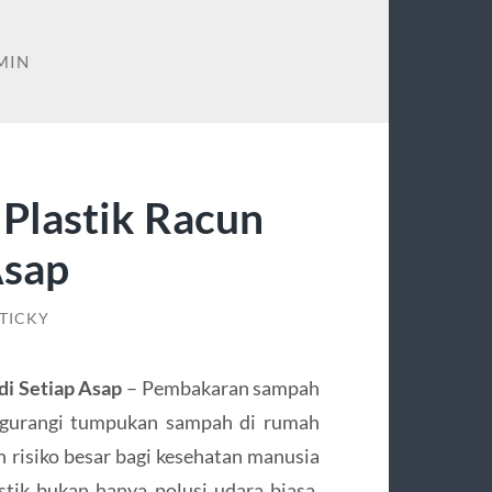
MIN
Plastik Racun
Asap
TICKY
i Setiap Asap
– Pembakaran sampah
engurangi tumpukan sampah di rumah
 risiko besar bagi kesehatan manusia
stik bukan hanya polusi udara biasa,