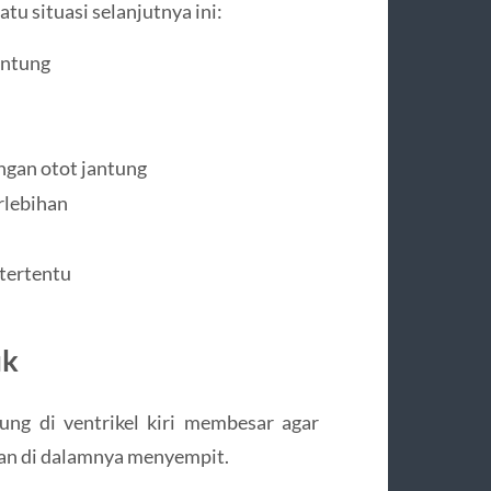
tu situasi selanjutnya ini:
antung
ngan otot jantung
rlebihan
 tertentu
ik
tung di ventrikel kiri membesar agar
angan di dalamnya menyempit.